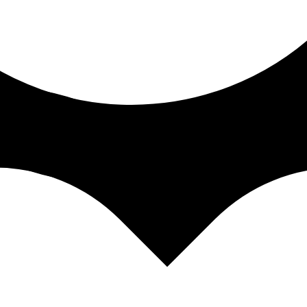
тем выберите понравившийся флакон для выбранного объема арома
 доставки. После отправки заказа с вами свяжется наш менеджер