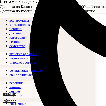
Стоимость доставки
Доставка по Калининграду: 400р, при заказе от 4000р - бесплатн
Доставка по России: 500р, при заказе от 5000р - бесплатно.
все ароматы
хиты продаж
новинки
для кого
категории
сезоны
семейства
женские ароматы
мужские ароматы
унисекс ароматы
селективная / нишевая
люкс / элитная
весенние
зимние
летние
новинки
осенние
каталог
восточные