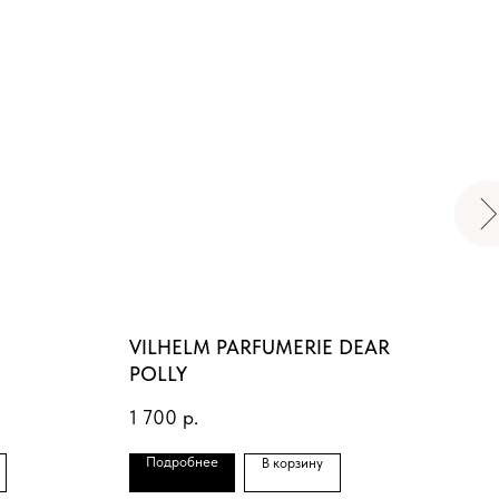
VILHELM PARFUMERIE DEAR
TO
POLLY
1 7
1 700
р.
Подробнее
По
В корзину