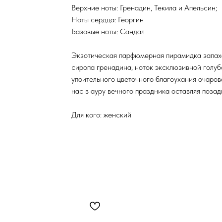
Верхние ноты: Гренадин, Текила и Апельсин;
Ноты сердца: Георгин
Базовые ноты: Сандал
Экзотическая парфюмерная пирамидка запаха
сиропа гренадина, ноток эксклюзивной голубо
упоительного цветочного благоухания очаров
нас в ауру вечного праздника оставляя позад
Для кого: женский