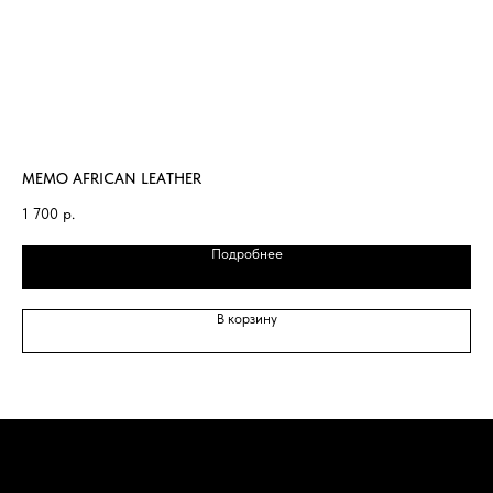
MEMO AFRICAN LEATHER
EX
1 700
р.
1 7
Подробнее
В корзину