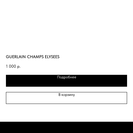
GUERLAIN CHAMPS ELYSEES
PA
1 000
р.
1 
Подробнее
В корзину