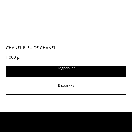
CHANEL BLEU DE CHANEL
VE
1 000
р.
1 
Подробнее
В корзину