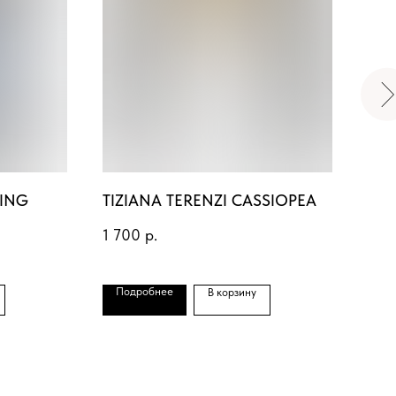
ING
TIZIANA TERENZI CASSIOPEA
GEN
1 700
р.
1 7
Подробнее
По
В корзину