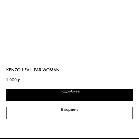
KENZO L'EAU PAR WOMAN
Фл
1 000
р.
Подробнее
В корзину