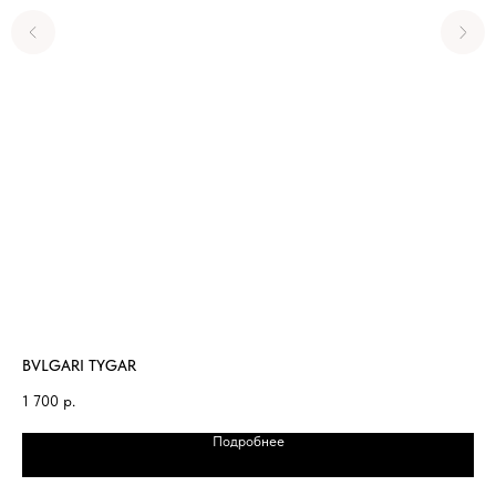
BVLGARI TYGAR
ZA
1 700
р.
1 
Подробнее