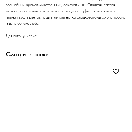
волшебный аромат-чувственный, сексуальный. Сладкая, спелая
малина, она звучит как воздушное ягодное суфле, нежная кожа,
пряная вуаль цветов груши, легкая нотка сладковато-дымного табака
и вы в облаке любви.
Для кого: унисекс
Смотрите также