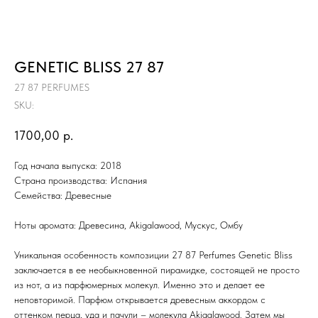
GENETIC BLISS 27 87
27 87 PERFUMES
SKU:
1700,00
р.
Год начала выпуска: 2018
Страна производства: Испания
Семейства: Древесные
Ноты аромата: Древесина, Akigalawood, Мускус, Омбу
Уникальная особенность композиции 27 87 Perfumes Genetic Bliss
заключается в ее необыкновенной пирамидке, состоящей не просто
из нот, а из парфюмерных молекул. Именно это и делает ее
неповторимой. Парфюм открывается древесным аккордом с
оттенком перца, уда и пачули – молекула Akigalawood. Затем мы