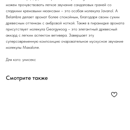
можем прочувствовать легкое звучание сандаловых граней со
сладкими кремовыми нюансами – это особая молекула Javanol. А
Belambre делает аромат более спокойным, благодаря своим сухим
древесным оттенкам с амбровой ноткой. Также в пирамидке аромата
присутствует молекула Georgywoog – это элегантный древесный
аккорд с легким аспектом ветивера. Завершает эту
суперсовременную композицию очаровательное мускусное звучание
молекулы Maxalone.
Для кого: унисекс
Смотрите также