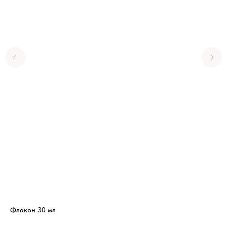
Флакон 30 мл
CH
1 