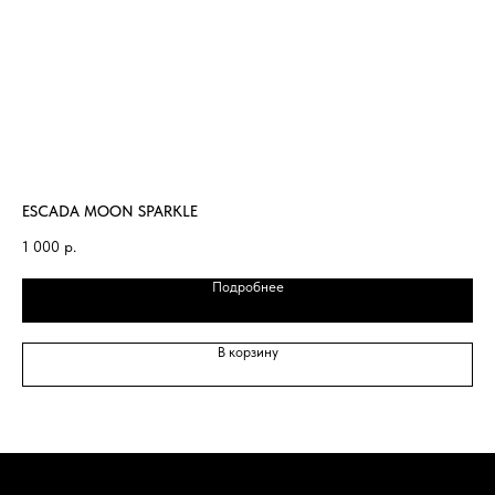
ESCADA MOON SPARKLE
BU
1 000
р.
1 
Подробнее
В корзину